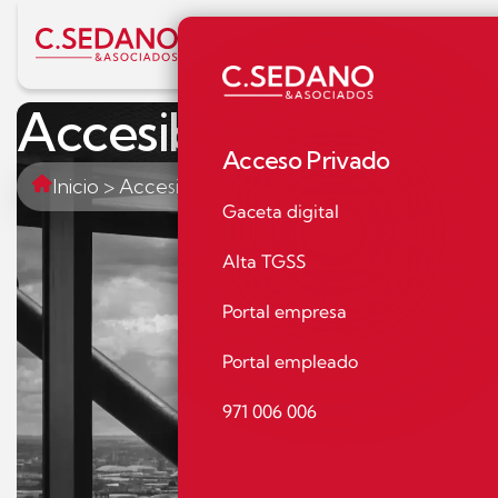
Inicio
Nosotros
Servicios
Actua
Accesibilidad
Acceso Privado
Inicio
>
Accesibilidad
Gaceta digital
Alta TGSS
Portal empresa
Portal empleado
971 006 006