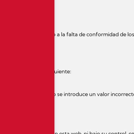
l RD 1112/2018 debido a la falta de conformidad de los
es accesible por lo siguiente:
a web.
orma del error cuando se introduce un valor incorrec
legislación aplicable:
estén desarrollados en esta web, ni bajo su control, c