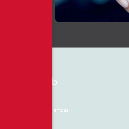
les y canales de
es.
Mapa web
Inicio
Valores y experiencias
Nuestro equipo