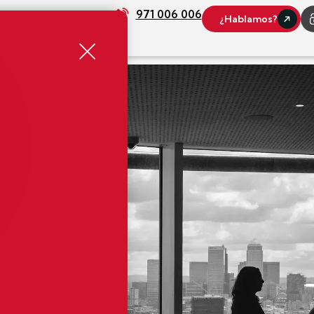
971 006 006
¿Hablamos?
lidad
Contacto