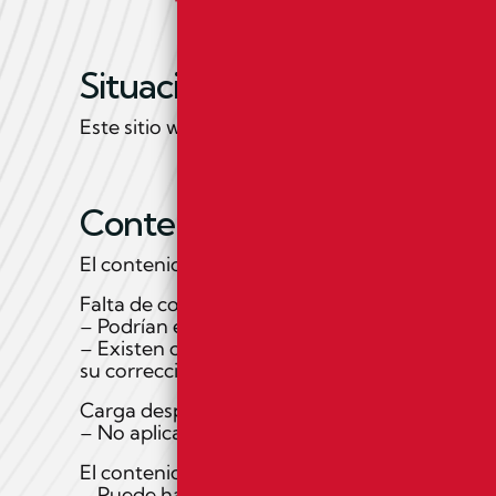
Situación de cumplimiento
Este sitio web es parcialmente conforme con e
Contenido no accesible
El contenido que se recoge a continuación no 
Falta de conformidad con el RD 1112/2018:
– Podrían existir fallos de edición en la págin
– Existen campos de formularios donde se inf
su corrección.
Carga desproporcionada:
– No aplica.
El contenido no entra dentro del ámbito de la 
– Puede haber contenidos de terceros que no 