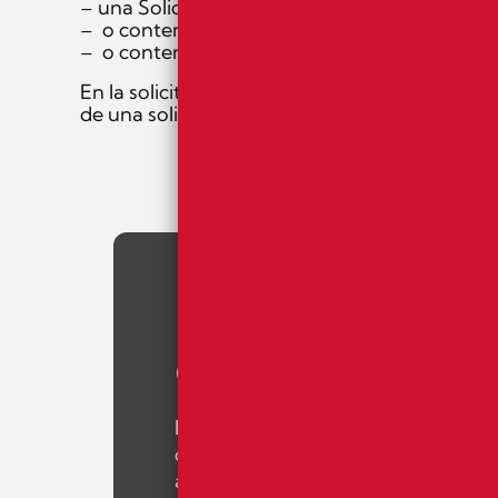
– una Solicitud de Información accesible relat
– o contenidos que están excluidos del ámbito
– o contenidos que están exentos del cumplim
En la solicitud de información accesible, se d
de una solicitud razonable y legítima. Las co
Le acompañ
en
cada paso
En un entorno empresarial cada v
digital, más allá del asesoramien
acompañamiento continuo en la to