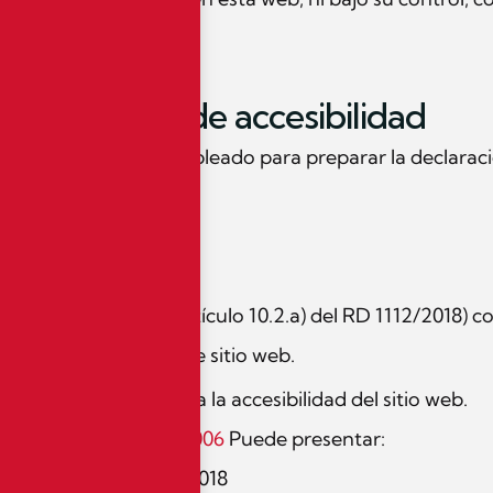
o.
declaración de accesibilidad
11/2023 El método empleado para preparar la declarac
aración: 06/11/2023.
contacto
s de accesibilidad (artículo 10.2.a) del RD 1112/2018) 
ento por parte de este sitio web.
ontenido.
a de mejora relativa a la accesibilidad del sitio web.
o al teléfono
971 006 006
Puede presentar:
equisitos del RD 1112/2018