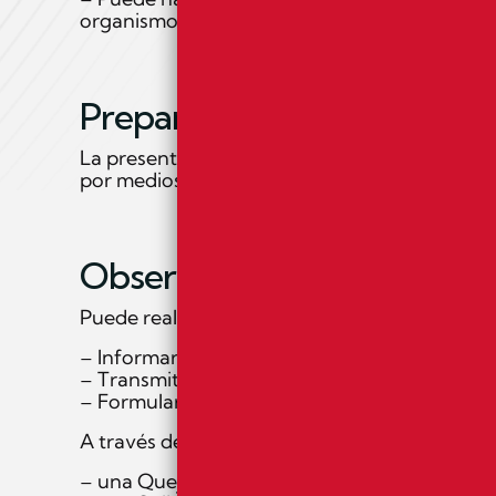
organismos que deban publicarse en este siti
Preparación de la presente 
La presente declaración fue preparada el 06/
por medios propios. Última revisión de la decl
Observaciones y datos de 
Puede realizar comunicaciones sobre requisito
– Informar sobre cualquier posible incumplimi
– Transmitir otras dificultades de acceso al c
– Formular cualquier otra consulta o sugerenci
A través de
asesoria@csedano.com
o llamand
– una Queja relativa al cumplimiento de los r