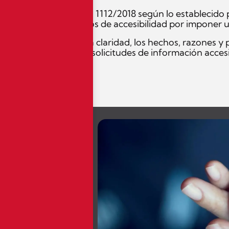
iva a:
 de aplicación del RD 1112/2018 según lo establecido po
iento de los requisitos de accesibilidad por imponer
ebe concretar, con toda claridad, los hechos, razones y
municaciones, quejas y solicitudes de información acces
amos
ez más dinámico y
to le ofrecemos un
ma de decisiones,