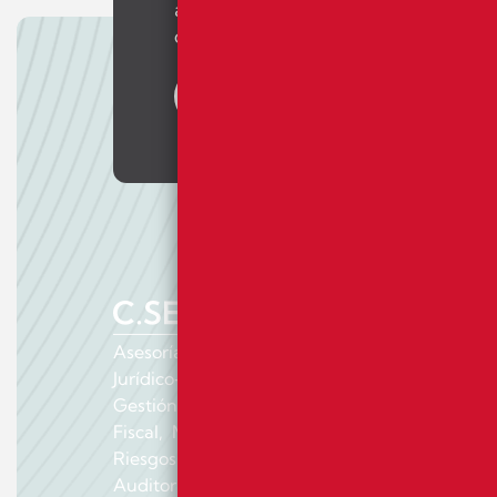
anticipación de riesgos lega
comunicación más rápidos y eficac
Contacto
Asesoría especializada en servicios:
Jurídico‑Laboral y Negociación Colectiva,
Gestión de Nóminas y Seguridad Social,
Fiscal, Mercantil y Contable, Prevención de
Riesgos Laborales, Planes de Igualdad y
Auditoría Retributiva.