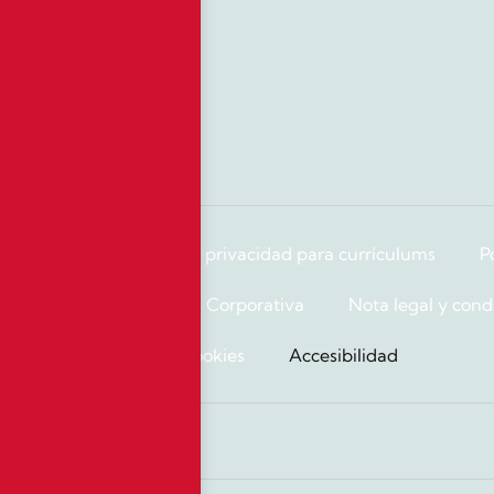
Actualidad
Servicios
Contacto
plimiento
Política de privacidad para currículums
P
Responsabilidad Social Corporativa
Nota legal y cond
Política de cookies
Accesibilidad