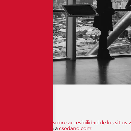
, de 7 de septiembre, sobre accesibilidad de los sitios 
 accesibilidad se aplica a
csedano.com
: