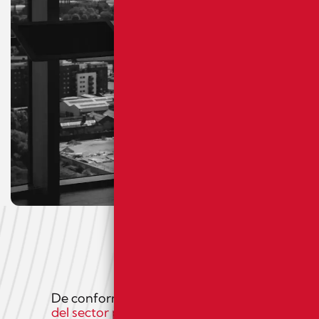
De conformidad con el
Real Decreto 1112/2018
del sector público
. La presente declaración de