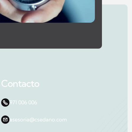
Contacto
971 006 006
asesoria@csedano.com