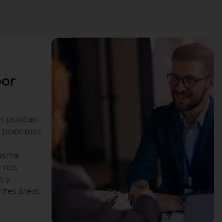
por
es puedan
d, ponemos
o
misma
e nos
s y
ntes áreas