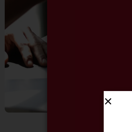
Del 3 de 
comple