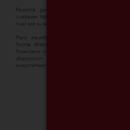
Nuestra gama de servicios está dirigida 
cualquier tipo de empresas y profesionales, se
cual sea su actividad y su ámbito geográfico.
Para aquellas compañías que gestionan d
forma directa su departamento de RR.HH. 
financiero-contable, C. Sedano pone a s
disposición diferentes opciones y niveles d
asesoramiento profesional.