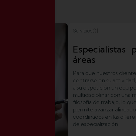
01.
Servicios
Especialistas 
áreas
Para que nuestros client
centrarse en su activida
a su disposición un equip
multidisciplinar con una 
filosofía de trabajo, lo qu
permite avanzar alineado
coordinados en las difere
de especialización.
HORARIO DE VERANO