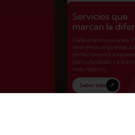
agosto al 4 de septiembre seguimos a su
ta disposición de 8:00 a 15:00 horas
Servicios que
marcan la dife
Cada empresa es única. P
ofrecemos respuestas a 
perfectamente adaptadas
particularidades y a la ev
cada negocio.
Saber más