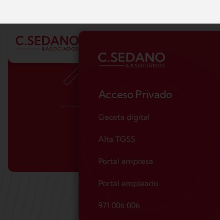
e
m
p
r
e
s
a
s
.
Más de 5 décadas a
empresas, aportándol
rigor y visión estratég