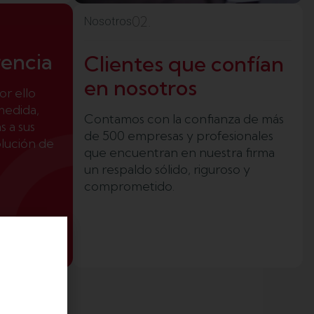
02.
Nosotros
rencia
Clientes que confían
en nosotros
or ello
medida,
Contamos con la confianza de más
 a sus
de 500 empresas y profesionales
olución de
que encuentran en nuestra firma
un respaldo sólido, riguroso y
comprometido.