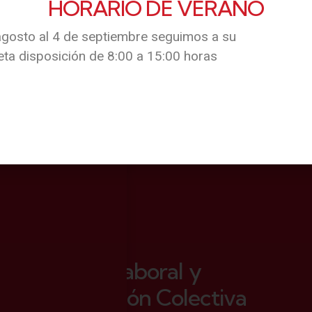
s
e
,
y
01.
n
Jurídico‑Laboral y
e
y
Negociación Colectiva