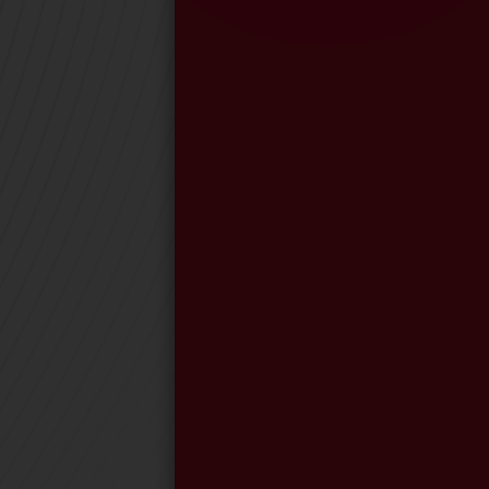
A
s
e
s
Nos implicamos de prin