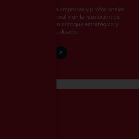
Acompañamos a empresas y profesionales
a
en la gestión laboral y en la resolución de
a
conflictos, con un enfoque estratégico y
plenamente actualizado.
e
o
Le escuchamos
u
e