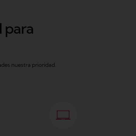
l
p
a
r
a
ades nuestra prioridad.