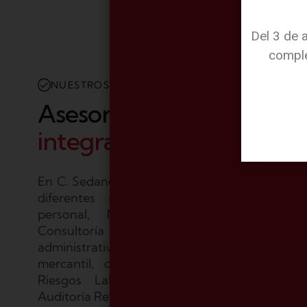
NUESTROS SERVICIOS
Asesoramiento
integral
para su empresa
En C. Sedano prestamos servicio integral en la
diferentes áreas de servicio: Gestión d
personal, Nóminas y Seguridad Social
Consultoría puntera en defensa judicial 
administrativa, Regulación de empleo, Gestió
mercantil, contable y fiscal, Prevención d
Riesgos Laborales, Planes de Igualdad 
Auditoría Retributiva.