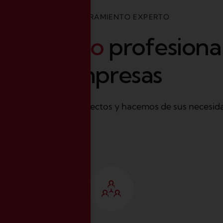
ASESORAMIENTO EXPERTO
o
r
a
m
i
e
n
t
o
p
r
o
f
e
s
i
o
n
a
e
m
p
r
e
s
a
s
cipio a fin en sus proyectos y hacemos de sus necesid