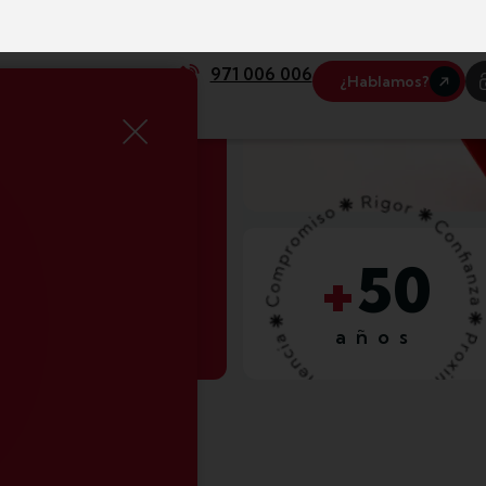
compañando a
es experiencia,
ica.
+
50
años