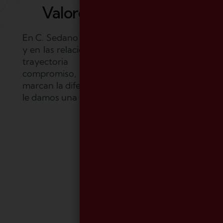
Valores & experiencias
En C. Sedano creemos en el trabajo bien hecho
y en las relaciones a largo plazo. Nuestra larga
trayectoria nos ha enseñado que el
compromiso, la responsabilidad y la excelencia
marcan la diferencia. Porque a la letra pequeña
le damos una importancia mayúscula.
Saber más