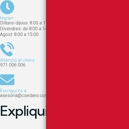
Horari
Dilluns-dijous: 8:00 a 17:00
Divendres: de 8:00 a 14:00
Agost: 8:00 a 15:00
Atenció al client
971 006 006
Escrigui'ns a
asesoria@csedano.com
E
x
p
l
i
q
u
i
'
n
s
e
n
q
u
è
p
o