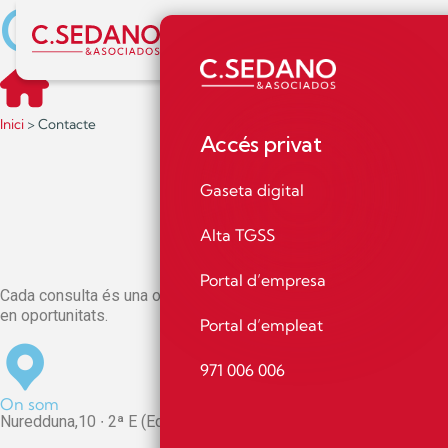
Contacte
Inici
Nosaltres
Serveis
Actuali
Inici
>
Contacte
Accés privat
I
m
p
u
l
Gaseta digital
Alta TGSS
Portal d’empresa
Cada consulta és una oportunitat per avançar i trobar la millor s
en oportunitats.
Portal d’empleat
971 006 006
On som
Nuredduna,10 ∙ 2ª E (Edificio Nuredduna) 07006 · Palma · Islas B