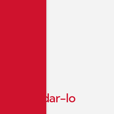
d
e
m
a
j
u
d
a
r
-
l
o