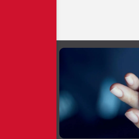
em en
gada més dinàmic i
ament li oferim un
esa de decisions,
als de comunicació