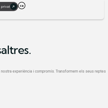
ca
 privat
s
a
l
t
r
e
s
.
mb la nostra experiència i compromís. Transformem els seus reptes