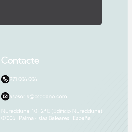
Contacte
971 006 006
asesoria@csedano.com
Nuredduna, 10 ∙ 2ª E (Edificio Nuredduna)
07006 · Palma ∙ Islas Baleares ∙ España