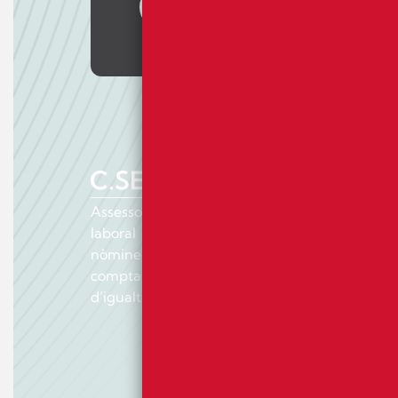
Contacte
Assessoria especialitzada en serveis: Jurídic-
laboral i negociació col·lectiva, gestió de
nòmines i Seguretat Social, fiscal, mercantil i
comptable, prevenció de riscos laborals, plans
d’igualtat i auditoria retributiva.